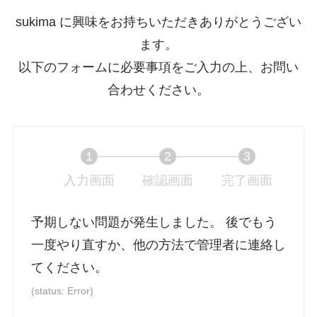
sukima に興味をお持ちいただきありがとうござい
ます。
以下のフォームに必要事項をご入力の上、お問い
合わせください。
1
2
3
入力画面
現
確認画面
現
完了画面
現
在
在
在
表
表
表
予期しない問題が発生しました。 後でもう
示
示
示
一度やり直すか、他の方法で管理者に連絡し
さ
さ
さ
てください。
れ
れ
れ
て
て
て
(status: Error)
い
い
い